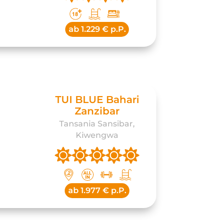
ab
1.229 € p.P.
TUI BLUE Bahari
Zanzibar
Tansania Sansibar,
Kiwengwa
ab
1.977 € p.P.