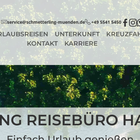
service@schmetterling-muenden.de
+49 5541 5450
RLAUBSREISEN
UNTERKUNFT
KREUZFA
KONTAKT
KARRIERE
NG REISEBÜRO 
Einfach Urlaub genießen