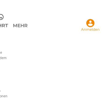
hnsitz
HRT
MEHR
Anmelden
he
rdem
m
ionen