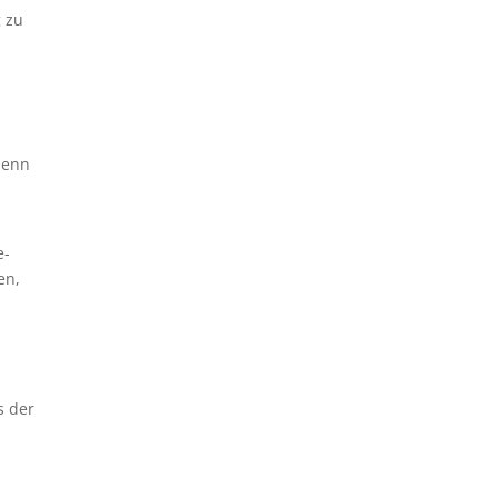
g zu
denn
e-
en,
s der