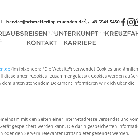
service@schmetterling-muenden.de
+49 5541 5450
z 2026 aktualisiert und gilt für Bürger und Einwohner mit ständigem Wo
RLAUBSREISEN
UNTERKUNFT
KREUZFA
z.
KONTAKT
KARRIERE
en.de
(im folgenden: "Die Website") verwendet Cookies und ähnlic
all diese unter "Cookies" zusammengefasst). Cookies werden auße
. In dem unten stehendem Dokument informieren wir dich über die
e gemeinsam mit den Seiten einer Internetadresse versendet und vo
rät gespeichert werden kann. Die darin gespeicherten Informat
 oder den Servern relevanter Drittanbieter gesendet werden.