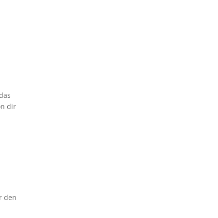
 das
n dir
ir den