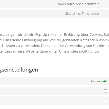
to
Zweck wird noch ermittelt
goo
Con
serv
font
to
Statistics, Functional
goo
Con
serv
ma
to
adm
serv
son
, zeigen wir dir ein Pop-Up mit einer Erklärung über Cookies. So
t du uns deine Einwilligung alle von dir gewählten Kategorien von C
beschrieben zu verwenden. Du kannst die Verwendung von Cookies 
hte, dass unsere Website dann unter Umständen nicht richtig
ngseinstellungen
Immer aktiv
S
M