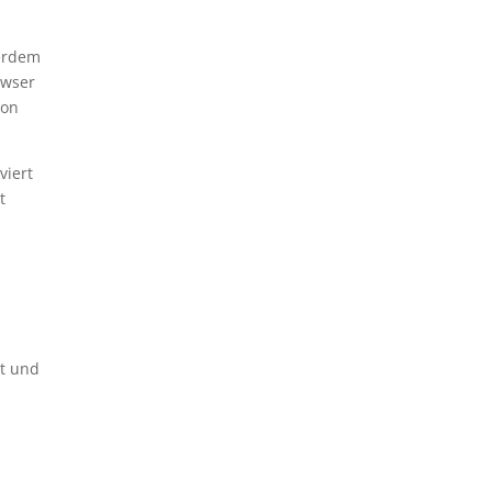
ßerdem
owser
ion
viert
t
rt und