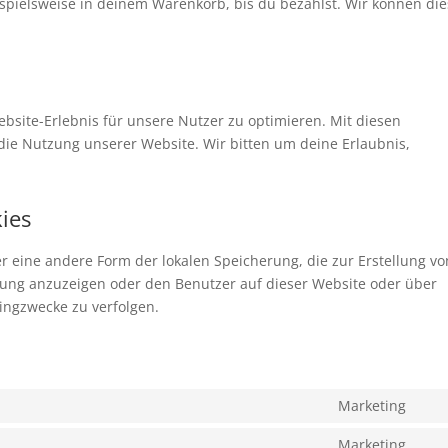
ispielsweise in deinem Warenkorb, bis du bezahlst. Wir können di
bsite-Erlebnis für unsere Nutzer zu optimieren. Mit diesen
n die Nutzung unserer Website. Wir bitten um deine Erlaubnis,
kies
er eine andere Form der lokalen Speicherung, die zur Erstellung vo
ng anzuzeigen oder den Benutzer auf dieser Website oder über
ingzwecke zu verfolgen.
Marketing
Con
to
Marketing