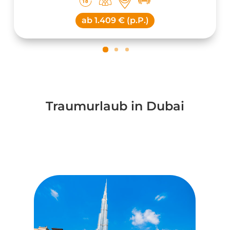
ab
1.409 € (p.P.)
Traumurlaub in Dubai